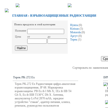
ГЛАВНАЯ
ВЗРЫВОЗАЩИЩЕННЫЕ РАДИОСТАНЦИИ
»
Поиск продукта в этой категории
Hytera
(0)
Kirisun
(5)
Название
Motorola
(0)
Аргут
(0)
Цена
от
до
Терек
(1)
Сортировать по: наименован
Терек РК-272 Ex
DP9
Терек РК-272 Ex Радиостанция цифро-аналоговая
взрывозащищенная, IP 68. Маркировка
взрывозащиты: РB Ex ib I Mb X; 1Ex ib IIB T4
DP
Gb X; Ex ib IIIB Т130°C Db X. Антенна,
ра
аккумулятор Li-Pol 2870 mAh, зарядное
устройство "стакан", адаптер питания, клипса,
ремешок, руководство пользователя