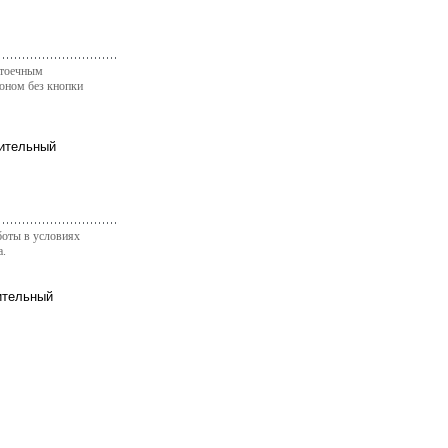
стоечным
ном без кнопки
боты в условиях
а.