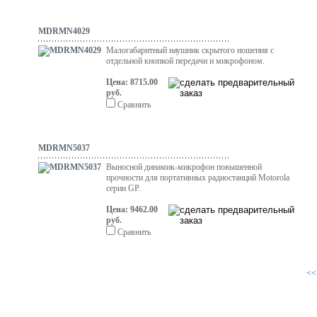
MDRMN4029
Малогабаритный наушник скрытого ношения c
отдельной кнопкой передачи и микрофоном.
Цена: 8715.00
руб.
Сравнить
MDRMN5037
Выносной динамик-микрофон повышенной
прочности для портативных радиостанций Motorola
серии GP.
Цена: 9462.00
руб.
Сравнить
<<