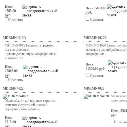
Цена:
Цена: 5063.00
4565.00
руб.
руб.
Сравнить
Сравнить
MDRMN4019A
MDRMN4020B
MDRMN4019
Гарнитура среднего
MDRMN4020 Сверхпрочная 
веса со стоечным
тяжелых условий работы со
шумоподавляющим микрофоном с
микрофоном.
кнопкой PTT
Цена:
Цена:
41500.00 руб.
27805.00
руб.
Сравнить
Сравнить
MDRMN4022
MDRMN4028
Малогабар
однопрово
Малогабаритный наушник скрытого
ношения c отдельной кнопкой
передачи и микрофоном.
Цена: 5561
руб.
Цена:
8715.00
Сравни
руб.