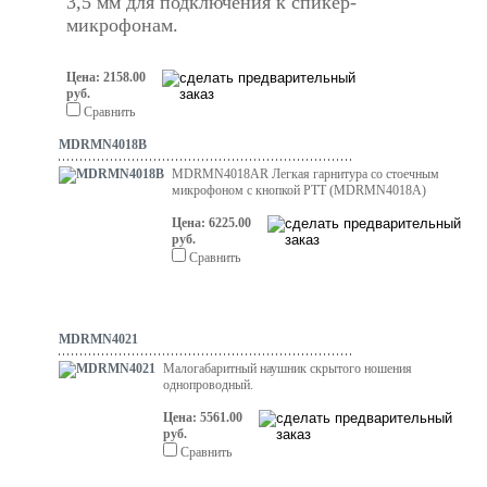
3,5 мм для подключения к спикер-
микрофонам.
Цена: 2158.00
руб.
Сравнить
MDRMN4018B
MDRMN4018AR Легкая гарнитура со стоечным
микрофоном с кнопкой PTT (MDRMN4018A)
Цена: 6225.00
руб.
Сравнить
MDRMN4021
Малогабаритный наушник скрытого ношения
однопроводный.
Цена: 5561.00
руб.
Сравнить