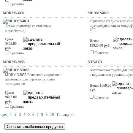
Сравнить
MDRMN4031
MDRMN4032
Гарнитура среднего веса со 
шумоподавляющим микрофо
Легкая гарнитура со стоечным
PTT.
микрофоном.
Цена:
Цена:
5395.00
19920.00 руб.
руб.
Сравнить
Сравнить
MDRMN5055
NTN8371
Акустическая трубка для ра
с нормальным уровнем шум
MDRMN5055 Выносной микрофон с
динамиком для суровых условий
эксплуатации
Цена: 1660.00
руб.
Цена:
9462.00
Сравнить
руб.
Сравнить
 пред
1
2
3
4
5
6
7
8
9
10
11
след >>