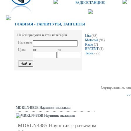
РАДИОСТАНЦИЮ
ГЛАВНАЯ
ГАРНИТУРЫ, ТАНГЕНТЫ
»
Поиск продукта в этой категории
Lira
(33)
Motorola
(91)
Название
Racio
(7)
RECENT
(1)
Цена
от
до
Терек
(25)
Сортировать по: на
<<
MDRLN4885B Наушник-вкладыш
MDRLN4885 Наушник с разъемом