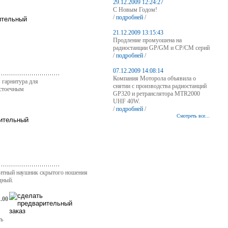
29.12.2009 12:24:27
С Новым Годом!
/
подробней
/
21.12.2009 13:15:43
Продление промуошена на
радиостанции GP/GM и CP/CM серий
/
подробней
/
07.12.2009 14:08:14
Компания Моторола объявила о
гарнитура для
снятии с производства радиостанций
 стоечным
GP320 и ретранслятора MTR2000
UHF 40W.
/
подробней
/
Смотреть все...
итный наушник скрытого ношения
дный.
.00
ть