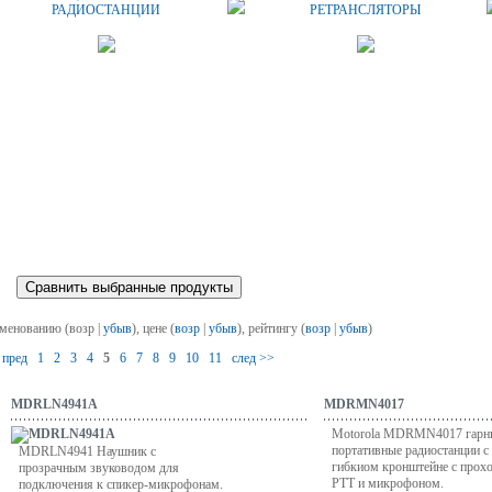
РАДИОСТАНЦИИ
РЕТРАНСЛЯТОРЫ
именованию (возр |
убыв
), цене (
возр
|
убыв
), рейтингу (
возр
|
убыв
)
 пред
1
2
3
4
5
6
7
8
9
10
11
след >>
MDRLN4941A
MDRMN4017
Motorola MDRMN4017 гарни
портативные радиостанции 
MDRLN4941 Наушник с
гибкиом кронштейне с прох
прозрачным звуководом для
РТТ и микрофоном.
подключения к спикер-микрофонам.