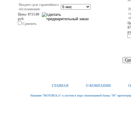
Mo
Введите срок гарантийного
обслуживания:
В
г
Цена: 8715.00
о
руб.
Ц
Сравнить
87
ру
ГЛАВНАЯ
О КОМПАНИИ
О
Название "MOTOROLA" и логотип в виде стилизованной буквы "M" зарегистриро