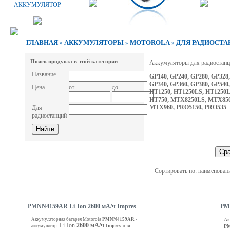
АККУМУЛЯТОР
ГЛАВНАЯ
АККУМУЛЯТОРЫ
MOTOROLA
ДЛЯ РАДИОСТАНЦ
»
»
»
Поиск продукта в этой категории
Аккумуляторы для радиостанц
Название
GP140, GP240, GP280, GP328,
GP340, GP360, GP380, GP540,
Цена
от
до
HT1250, HT1250LS, HT1250L
HT750, MTX8250LS, MTX850
MTX960, PRO5150, PRO535
Для
радиостанций
Сортировать по: наименован
PMNN4159AR Li-Ion 2600 мА/ч Impres
PMN
Аккумуляторная батарея Motorola
PMNN4159AR
-
Ак
Li-Ion
2600 мА/ч
Impres
для
аккумулятор
P