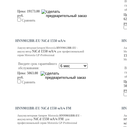
В
г
о
Цена: 19173.00
Ц
руб.
62
Сравнить
ру
HNN9012BR-EU NiCd 1550 мА/ч
HN
Аккумуляторная батарея Motorola
HNN9012BR-EU
-
Ак
NiCd
1550 мА/ч
для профессиональной
аккумулятор
Mo
серии Motorola GP-Professional
1
Mo
Введите срок гарантийного
обслуживания:
В
г
Цена: 5063.00
о
руб.
Ц
Сравнить
50
ру
HNN9011BR-EU NiCd 1550 мА/ч FM
HN
Аккумуляторная батарея Motorola
HNN9011BR-EU
-
Ак
NiCd
1550 мА/ч FM
аккумулятор
для
HN
профессиональной серии Motorola GP-Professional
м