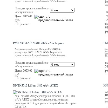
профессиональной серии Motorola GP-Professional
.
I
се
Введите срок гарантийного
обслуживания:
В
г
Цена: 7885.00
о
руб.
Ц
Сравнить
62
ру
PMNN4156AR NiMH 2075 мА/ч Impres
PM
Аккумуляторная батарея Motorola
PMNN4156
-
Ак
NiMH
2075 мА/ч
Mo
Impres
для
аккумулятор
19
профессиональной серии Motorola GP-Professional
.
Mo
Введите срок гарантийного
Ц
обслуживания:
58
ру
Цена: 7055.00
руб.
Сравнить
NNTN5510 Li Ion 1480 мА/ч ATEX
HNN
Ак
HN
NNTN5510 Аккумуляторная батарея Li Ion 1480
м
мА/ч ATEX взрывобезопасного исполнения
Mo
стандарта ATEX для радиостанций Motorola серии
GP ATEX.