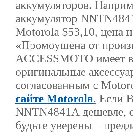
аккумуляторов. Наприм
аккумулятор
NNTN
484
Motorola
$53,10, цена н
«Промоушена от произв
ACCESSMOTO
имеет в
оригинальные аксессуа
согласованным с
Motor
сайте
Motorola
.
Если В
NNTN
4841
A
дешевле, 
будьте уверены – предл