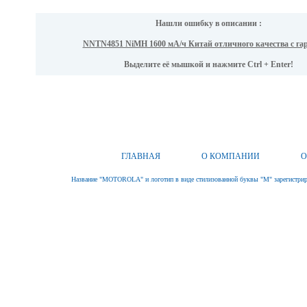
Нашли ошибку в описании :
NNTN4851 NiMH 1600 мА/ч Китай отличного качества с га
Выделите её мышкой и нажмите Ctrl + Enter!
ГЛАВНАЯ
О КОМПАНИИ
О
Название "MOTOROLA" и логотип в виде стилизованной буквы "M" зарегистриро