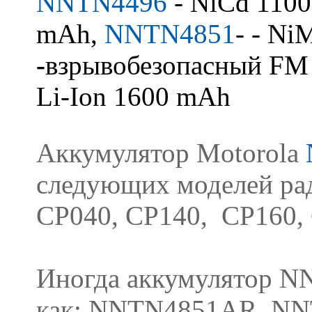
NNTN4496
- NiCd 110
mAh
,
NNTN4851
- - N
-
взрывобезопасный FM
Li-Ion 1600 mAh
Аккумулятор Motorola
следующих моделей рад
CP040, CP140, CP160,
Иногда аккумулятор N
как: NNTN4851AR, N