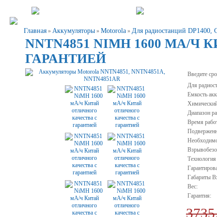
Главная
Аккумуляторы
Motorola
Для радиостанций DP1400, 
»
»
»
NNTN4851 NIMH 1600 МА/Ч
ГАРАНТИЕЙ
Введите сро
Для радиост
Емкость акк
Химический
Диапазон ра
Время работ
Подверженн
Необходимо
Взрывобезо
Технология 
Гарантирова
Габариты 
Вес:
Гарантия:
3735