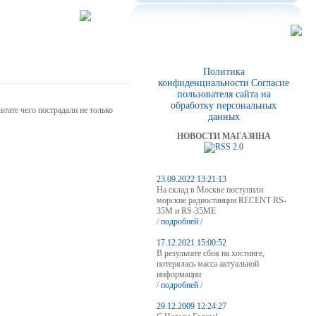
Политика
конфиденциальности
Согласие
пользователя сайта на
обработку персональных
ьтате чего пострадали не только
данных
НОВОСТИ МАГАЗИНА
23.09.2022 13:21:13
На склад в Москве поступили
морские радиостанции RECENT RS-
35M и RS-35ME
/
подробней
/
17.12.2021 15:00:52
В результате сбоя на хостинге,
потерялась масса актуальной
информации
/
подробней
/
29.12.2009 12:24:27