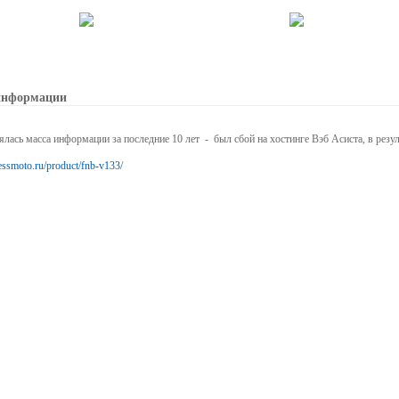
 информации
ялась масса информации за последние 10 лет - был сбой на хостинге Вэб Асиста, в резул
essmoto.ru/product/fnb-v133/