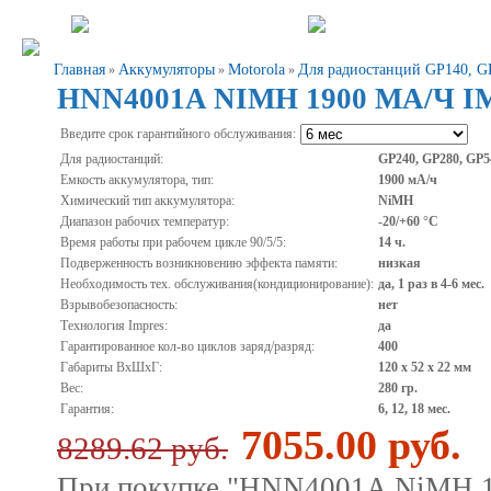
Главная
Аккумуляторы
Motorola
Для радиостанций GP140, G
»
»
»
HNN4001A NIMH 1900 МА/Ч 
Введите срок гарантийного обслуживания:
Для радиостанций:
GP240, GP280, GP5
Емкость аккумулятора, тип:
1900 мА/ч
Химический тип аккумулятора:
NiMH
Диапазон рабочих температур:
-20/+60 °С
Время работы при рабочем цикле 90/5/5:
14 ч.
Подверженность возникновению эффекта памяти:
низкая
Необходимость тех. обслуживания(кондиционирование):
да, 1 раз в 4-6 мес.
Взрывобезопасность:
нет
Технология Impres:
да
Гарантированное кол-во циклов заряд/разряд:
400
Габариты ВхШхГ:
120 х 52 х 22 мм
Вес:
280 гр.
Гарантия:
6, 12, 18 мес.
7055.00 руб.
8289.62 руб.
При покупке "HNN4001A NiMH 19