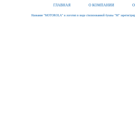
ГЛАВНАЯ
О КОМПАНИИ
О
Название "MOTOROLA" и логотип в виде стилизованной буквы "M" зарегистриро