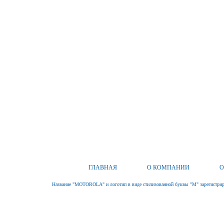
ГЛАВНАЯ
О КОМПАНИИ
О
Название "MOTOROLA" и логотип в виде стилизованной буквы "M" зарегистриро