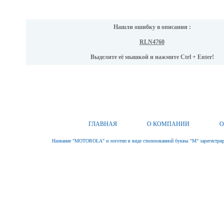
Нашли ошибку в описании :
RLN4760
Выделите её мышкой и нажмите Ctrl + Enter!
ГЛАВНАЯ
О КОМПАНИИ
О
Название "MOTOROLA" и логотип в виде стилизованной буквы "M" зарегистриро