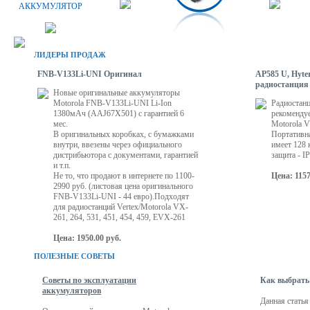
АККУМУЛЯТОР
ЛИДЕРЫ ПРОДАЖ
FNB-V133Li-UNI Оригинал
AP585 U, Hyte
радиостанция I
Новые оригинальные аккумуляторы
Motorola FNB-V133Li-UNI Li-Ion
Радиостан
1380мАч (AAJ67X501) с гарантией 6
рекомендуе
мес.
Motorola 
В оригинальных коробках, с бумажками
Портативн
внутри, ввезены через официального
имеет 128 
дистрибьютора с документами, гарантией
защита - IP
и т.п.
Не то, что продают в интернете по 1100-
Цена: 1157
2990 руб. (листовая цена оригинального
FNB-V133Li-UNI - 44 евро).Подходят
для радиостанций Vertex/Motorola VX-
261, 264, 531, 451, 454, 459, EVX-261
Цена: 1950.00 руб.
ПОЛЕЗНЫЕ СОВЕТЫ
Советы по эксплуатации
Как выбрать 
аккумуляторов
Данная статья