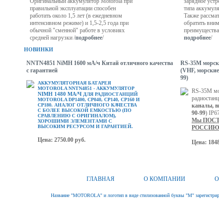
Оригинальный аккумулятор Motorola при
зарядное устр
правильной эксплуатации способен
типа аккумул
работать около 1,5 лет (в ежедневном
Также рассмат
интенсивном режиме) и 1,5-2,5 года при
обратить вним
обычной "сменной" работе в условиях
преимущества 
средней нагрузки /
подробнее
/
подробнее
/
НОВИНКИ
NNTN4851 NiMH 1600 мА/ч Китай отличного качества
RS-35M морск
с гарантией
(VHF, морские
99)
АККУМУЛЯТОРНАЯ БАТАРЕЯ
MOTOROLA
NNTN4851
- АККУМУЛЯТОР
RS-35M мо
NIMH
1480 МА/Ч
ДЛЯ РАДИОСТАНЦИЙ
радиостанц
MOTOROLA DP1400, CP040, CP140, CP160 И
CP180. АНАЛОГ ОТЛИЧНОГО КАЧЕСТВА
каналы, 
С БОЛЕЕ ВЫСОКОЙ ЕМКОСТЬЮ (ПО
90-99
) IP6
СРАВЛЕНИЮ С ОРИГИНАЛОМ),
Мы ПОСТ
ХОРОШИМИ ЭЛЕМЕНТАМИ С
ВЫСОКИМ РЕСУРСОМ И ГАРАНТИЕЙ.
РОССИЮ 
Цена: 2750.00 руб.
Цена: 1848
ГЛАВНАЯ
О КОМПАНИИ
О
Название "MOTOROLA" и логотип в виде стилизованной буквы "M" зарегистриро