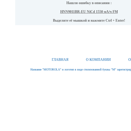
Нашли ошибку в описании :
HNN9011BR-EU NiCd 1550 мА/ч FM
Выделите её мышкой и нажмите Ctrl + Enter!
ГЛАВНАЯ
О КОМПАНИИ
О
Название "MOTOROLA" и логотип в виде стилизованной буквы "M" зарегистриро