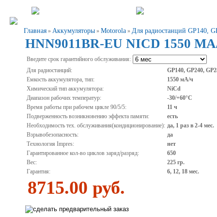
Главная
Аккумуляторы
Motorola
Для радиостанций GP140, G
»
»
»
HNN9011BR-EU NICD 1550 МА
Введите срок гарантийного обслуживания:
Для радиостанций:
GP140, GP240, GP2
Емкость аккумулятора, тип:
1550 мА/ч
Химический тип аккумулятора:
NiCd
Диапазон рабочих температур:
-30/+60°С
Время работы при рабочем цикле 90/5/5:
11 ч
Подверженность возникновению эффекта памяти:
есть
Необходимость тех. обслуживания(кондиционирование):
да, 1 раз в 2-4 мес.
Взрывобезопасность:
да
Технология Impres:
нет
Гарантированное кол-во циклов заряд/разряд:
650
Вес:
225 гр.
Гарантия:
6, 12, 18 мес.
8715.00 руб.